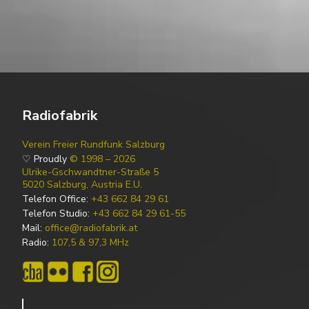
Radiofabrik
Verein Freier Rundfunk Salzburg
♡ Proudly
© 1998 – 2026
Ulrike-Gschwandtner-Straße 5
5020 Salzburg, Austria E.U.
Telefon Office:
+43 662 84 29 61
Telefon Studio:
+43 662 84 29 61-55
Mail:
office@radiofabrik.at
Radio:
107,5 & 97,3 MHz