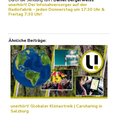
unerhört! Der Infonahversorger auf der
Radiofabrik – jeden Donnerstag um 17:30 Uhr &
Freitag 7:30 Uhr!
Ähnliche Beiträge:
unerhört! Globaler Klimastreik | Carsharing in
Salzburg