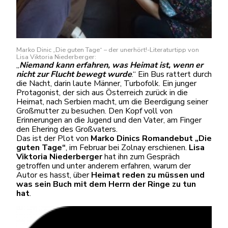
Marko Dinic „Die guten Tage“ – der unerhört!-Literaturtipp von
Lisa Viktoria Niederberger:
„
Niemand kann erfahren, was Heimat ist, wenn er
nicht zur Flucht bewegt wurde
.“ Ein Bus rattert durch
die Nacht, darin laute Männer, Turbofolk. Ein junger
Protagonist, der sich aus Österreich zurück in die
Heimat, nach Serbien macht, um die Beerdigung seiner
Großmutter zu besuchen. Den Kopf voll von
Erinnerungen an die Jugend und den Vater, am Finger
den Ehering des Großvaters.
Das ist der Plot von
Marko Dinics Romandebut
„Die
guten Tage“
, im Februar bei Zolnay erschienen.
Lisa
Viktoria Niederberger
hat ihn zum Gespräch
getroffen und unter anderem erfahren, warum der
Autor es hasst, über
Heimat reden zu müssen und
was sein Buch mit dem Herrn der Ringe zu tun
hat
.