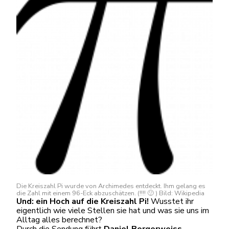
Die Kreiszahl Pi wurde von Archimedes entdeckt. Ihm gelang es
die Zahl mit einem 96-Eck abzuschätzen. (!!!! 🙂 ) Bild: Wikipedia
Und: ein Hoch auf die Kreiszahl Pi!
Wusstet ihr
eigentlich wie viele Stellen sie hat und was sie uns im
Alltag alles berechnet?
Durch die Sendung führt
Daniel Bergerweiss
.