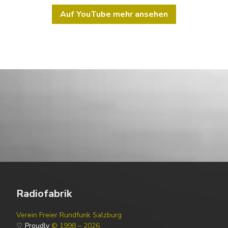
Auf YouTube mehr ansehen
Radiofabrik
Verein Freier Rundfunk Salzburg
♡ Proudly
© 1998 – 2026