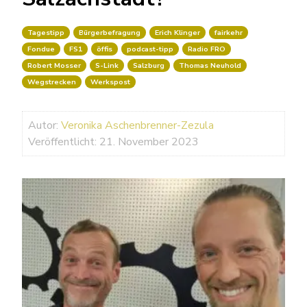
Tagestipp
Bürgerbefragung
Erich Klinger
fairkehr
Fondue
FS1
öffis
podcast-tipp
Radio FRO
Robert Mosser
S-Link
Salzburg
Thomas Neuhold
Wegstrecken
Werkspost
Autor:
Veronika Aschenbrenner-Zezula
Veröffentlicht: 21. November 2023