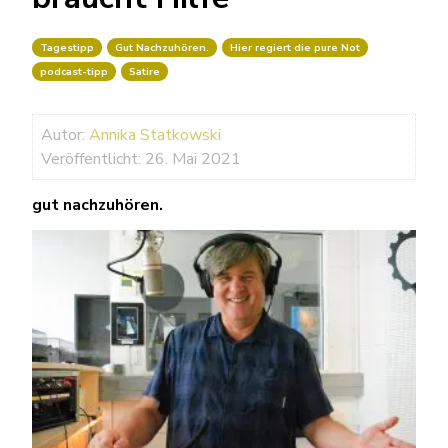
Tagestipp
Gut Nachzuhören.
Hier regiert die pure Not
podcast-tipp
Satire
Autor:
Annika Statkowski
Veröffentlicht: 26. Mai 2021
gut nachzuhören.