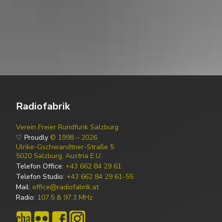
Radiofabrik
Verein Freier Rundfunk Salzburg
♡ Proudly
© 1998 – 2026
Ulrike-Gschwandtner-Straße 5
5020 Salzburg, Austria E.U.
Telefon Office:
+43 662 84 29 61
Telefon Studio:
+43 662 84 29 61-55
Mail:
office@radiofabrik.at
Radio:
107,5 & 97,3 MHz