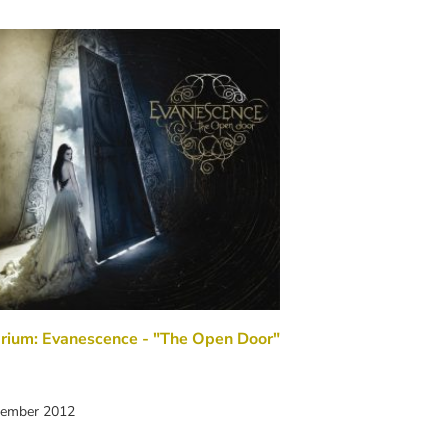
rium: Evanescence - "The Open Door"
vember 2012