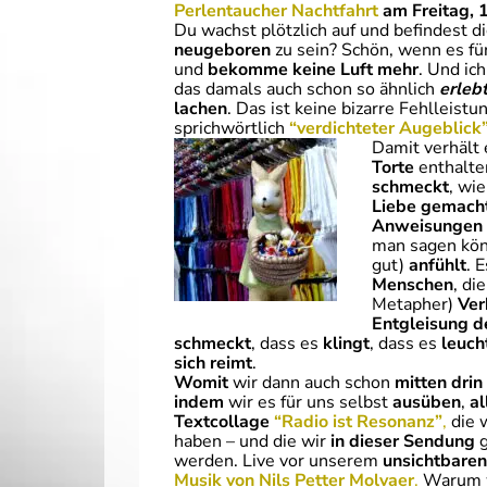
Perlentaucher Nachtfahrt
am Freitag,
Du wachst plötzlich auf und befindest d
neugeboren
zu sein? Schön, wenn es fü
und
bekomme keine Luft mehr
. Und ic
das damals auch schon so ähnlich
erleb
lachen
. Das ist keine bizarre Fehlleistu
sprichwörtlich
“
verdichteter Augeblick
Damit verhält 
Torte
enthalte
schmeckt
, wi
Liebe gemach
Anweisungen
man sagen kön
gut)
anfühlt
. 
Menschen
, di
Metapher)
Ver
Entgleisung
d
schmeckt
, dass es
klingt
, dass es
leuch
sich reimt
.
Womit
wir dann auch schon
mitten drin
indem
wir es für uns selbst
ausüben
,
al
Textcollage
“Radio ist Resonanz”
,
die 
haben – und die wir
in dieser Sendung
g
werden. Live vor unserem
unsichtbare
Musik von Nils Petter Molvaer
.
Warum w