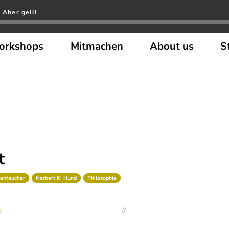
 Aber geil!
orkshops
Mitmachen
About us
S
t
lentaucher
Norbert K. Hund
Philosophie
a
//