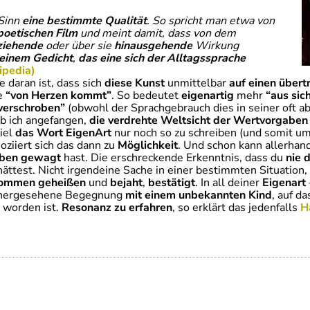
 Sinn
eine bestimmte Qualität
. So spricht man etwa von
poetischen Film
und meint damit, dass von dem
ziehende
oder über sie
hinausgehende
Wirkung
 einem Gedicht
,
das eine sich der Alltagssprache
ipedia)
e daran ist, dass sich
diese Kunst
unmittelbar
auf einen übert
e
“von Herzen kommt”
. So bedeutet
e
igenartig
mehr
“aus sic
verschroben”
(obwohl der Sprachgebrauch dies in seiner oft 
b ich angefangen,
die verdrehte Weltsicht der Wertvorgaben
iel
das Wort EigenArt
nur noch so zu schreiben (und somit u
oziiert sich das dann zu
Möglichkeit
. Und schon kann allerhan
uben gewagt
hast. Die erschreckende Erkenntnis, dass du
nie 
ättest. Nicht irgendeine Sache in einer bestimmten Situation
kommen geheißen
und
bejaht
,
bestätigt
. In all deiner
Eigenart
rhergesehene Begegnung
mit einem unbekannten Kind
, auf d
 worden ist.
Resonanz zu erfahren
, so erklärt das jedenfalls
H