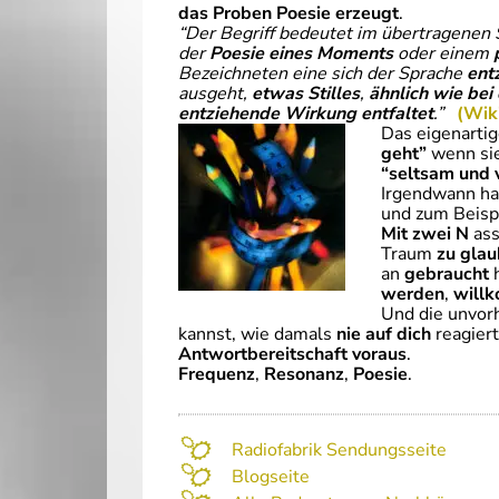
das Proben Poesie erzeugt
.
“Der Begriff bedeutet im übertragenen
der
Poesie eines Moments
oder einem
Bezeichneten eine sich der Sprache
ent
ausgeht,
etwas Stilles
,
ähnlich wie bei
entziehende Wirkung entfaltet
.”
(Wik
Das eigenartig
geht”
wenn si
“seltsam und 
Irgendwann ha
und zum Beisp
Mit zwei N
ass
Traum
zu gla
an
gebraucht
h
werden
,
will
Und die unvo
kannst, wie damals
nie auf dich
reagiert
Antwortbereitschaft voraus
.
Frequenz
,
Resonanz
,
Poesie
.
Radiofabrik Sendungsseite
Blogseite