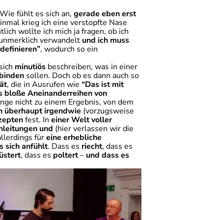
Wie fühlt es sich an,
gerade eben erst
einmal krieg ich eine verstopfte Nase
lich wollte ich mich ja fragen, ob ich
 unmerklich verwandelt
und ich muss
“definieren”
, wodurch so ein
 sich
minutiös
beschreiben, was in einer
rbinden
sollen. Doch ob es dann auch so
ät
, die in Ausrufen wie
“Das ist mit
s bloße Aneinanderreihen von
ange nicht zu einem Ergebnis, von dem
h überhaupt irgendwie
(vorzugsweise
zepten
fest. In
einer Welt voller
nleitungen und
(hier verlassen wir die
allerdings für
eine erhebliche
s sich anfühlt
. Dass es
riecht
, dass es
lüstert
, dass es
poltert
–
und dass es