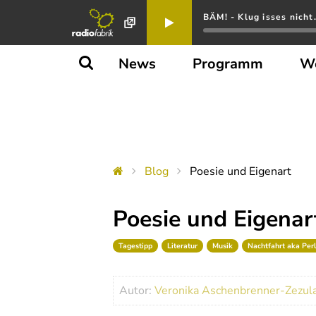
BÄM! - Klug isses nicht.
News
Programm
W
Blog
Poesie und Eigenart
Poesie und Eigenar
Tagestipp
Literatur
Musik
Nachtfahrt aka Per
Autor:
Veronika Aschenbrenner-Zezul