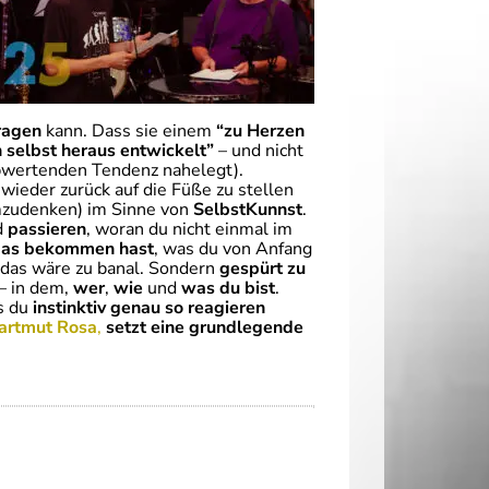
ragen
kann. Dass sie einem
“zu Herzen
h selbst heraus entwickelt”
– und nicht
abwertenden Tendenz nahelegt).
wieder zurück auf die Füße zu stellen
mzudenken) im Sinne von
SelbstKunnst
.
d
passieren
, woran du nicht einmal im
das bekommen hast
, was du von Anfang
, das wäre zu banal. Sondern
gespürt zu
– in dem,
wer
,
wie
und
was du bist
.
as du
instinktiv genau so reagieren
artmut Rosa
,
setzt eine grundlegende