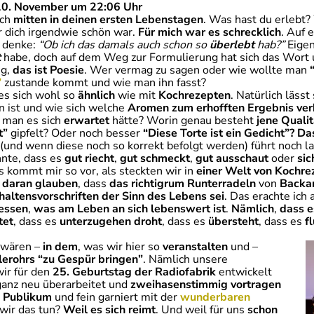
10. November um 22:06 Uhr
ich
mitten in deinen ersten Lebenstagen
. Was hast du erlebt? 
r dich irgendwie schön war.
Für mich war es schrecklich
. Auf 
h denke:
“Ob ich das damals auch schon so
überlebt
hab?”
Eigent
t
habe, doch auf dem Weg zur Formulierung hat sich das Wort
ng,
das ist Poesie
. Wer vermag zu sagen oder wie wollte man
”
zustande kommt und wie man ihn fasst?
es sich wohl so
ähnlich
wie mit
Kochrezepten
. Natürlich lässt
n ist und wie sich welche
Aromen zum erhofften Ergebnis ve
e man es sich
erwartet
hätte? Worin genau besteht
jene Qualit
t”
gipfelt? Oder noch besser
“Diese Torte ist ein Gedicht”?
Da
(und wenn diese noch so korrekt befolgt werden) führt noch l
nte, dass es
gut riecht
,
gut schmeckt
,
gut ausschaut
oder
sic
Es kommt mir so vor, als steckten wir in
einer Welt von Kochre
e
daran glauben
, dass
das richtigrum Runterradeln
von
Backa
haltensvorschriften
der Sinn des Lebens sei
. Das erachte ich 
essen
,
was am Leben an sich lebenswert ist
.
Nämlich
,
dass e
tet
, dass es
unterzugehen droht
, dass es
übersteht
, dass es
f
wären –
in dem
, was wir hier so
veranstalten
und –
lerohrs “zu Gespür bringen”
. Nämlich unsere
wir für den
25. Geburtstag der Radiofabrik
entwickelt
anz neu überarbeitet und
zweihasenstimmig
vortragen
n Publikum
und fein garniert mit der
wunderbaren
ir das tun?
Weil es sich reimt
. Und weil für uns
schon