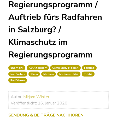
Regierungsprogramm /
Auftrieb fürs Radfahren
in Salzburg? /
Klimaschutz im
Regierungsprogramm
unerhört!
Alf Altendorf
Community Medien
Fahrrad
Ina Zachas
Klima
Medien
Medienpolitik
Politik
Radfahren
Autor:
Mirjam Winter
Veröffentlicht: 16. Januar 2020
SENDUNG & BEITRÄGE NACHHÖREN