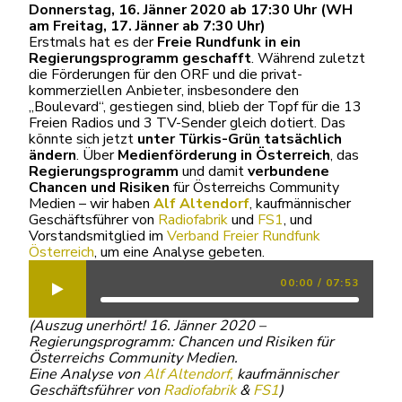
Donnerstag,
1
6.
Jänner
20
20
ab 17:
30
Uhr (WH
am Freitag,
17
.
Jänner
ab 7:
30
Uhr)
Erstmals hat es der
Freie Rundfunk in ein
Regierungsprogramm geschafft
. Während zuletzt
die Förderungen für den ORF und die privat-
kommerziellen Anbieter, insbesondere den
„Boulevard“, gestiegen sind, blieb der Topf für die 13
Freien Radios und 3 TV-Sender gleich dotiert. Das
könnte sich jetzt
unter Türkis-Grün tatsächlich
ändern
. Über
Medienförderung
in Österreich
, das
Regierungsprogramm
und damit
verbundene
Chancen und Risiken
für Österreichs Community
Medien – wir haben
Alf Altendorf
, kaufmännischer
Geschäftsführer von
Radiofabrik
und
FS1
, und
Vorstandsmitglied im
Verband Freier Rundfunk
Österreich
, um eine Analyse gebeten.
00:00
/
07:53
(Auszug unerhört! 16. Jänner 2020 –
Regierungsprogramm: Chancen und Risiken für
Österreichs Community Medien.
Eine Analyse von
Alf Altendorf,
kaufmännischer
Geschäftsführer von
Radiofabrik
&
FS1
)