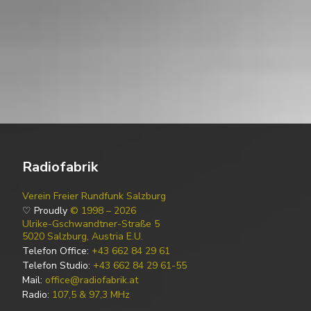
Radiofabrik
Verein Freier Rundfunk Salzburg
♡ Proudly
© 1998 – 2026
Ulrike-Gschwandtner-Straße 5
5020 Salzburg, Austria E.U.
Telefon Office:
+43 662 84 29 61
Telefon Studio:
+43 662 84 29 61-55
Mail:
office@radiofabrik.at
Radio:
107,5 & 97,3 MHz