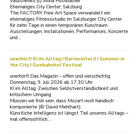
Vasilchenko (c) Anna Fischbacher
Ehemaliges City Center, Salzburg
The FACTORY Free Art Space verwandelt ein
ehemaliges Fitnessstudio im Salzburger City Center
für zehn Tage in einen temporären Kunstraum.
Ausstellungen, Installationen, Performances, Konzerte
und…
unerhört! KI im Alltag I Barrierefrei II I Summer in
the City I Seebahnhof Festival
unerhört! Das Magazin – offen und vielschichtig
Donnerstag, 9. Juli 2026 ab 17.30 Uhr
KI im Alltag: Zwischen Selbstverständlichkeit und
kritischem Umgang
Müssen wir froh sein, dass Mozart noch händisch
komponierte (© David Mehlhart)
Künstliche Intelligenz ist längst Teil unseres Alltags –
mal offensichtlich,…