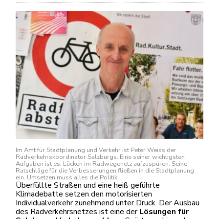
Im Amt für Stadtplanung und Verkehr ist Peter Weiss der
Radverkehrskoordinator Salzburgs. Eine seiner wichtigsten
Aufgaben ist es, Lücken im Radwegenetz aufzuspüren. Seine
Ratschläge für die Verbesserungen fließen in die Stadtplanung
ein. Umsetzen muss alles die Politik.
Überfüllte Straßen und eine heiß geführte
Klimadebatte setzen den motorisierten
Individualverkehr zunehmend unter Druck. Der Ausbau
des Radverkehrsnetzes ist eine der
Lösungen für