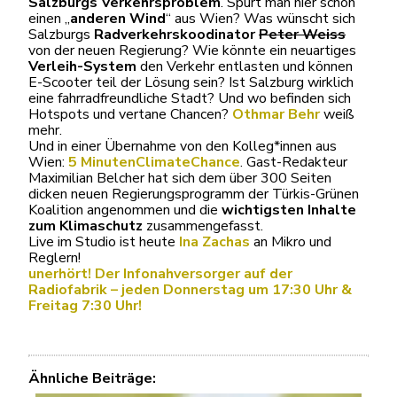
Salzburgs Verkehrsproblem
. Spürt man hier schon
einen „
anderen Wind
“ aus Wien? Was wünscht sich
Salzburgs
Radverkehrskoodinator
Peter Weiss
von der neuen Regierung? Wie könnte ein neuartiges
Verleih-
System
den Verkehr entlasten und können
E-Scooter teil der Lösung sein? Ist Salzburg wirklich
eine fahrradfreundliche Stadt? Und wo befinden sich
Hotspots und vertane Chancen?
Othmar Behr
weiß
mehr.
Und in einer Übernahme von den Kolleg*innen aus
Wien:
5 MinutenClimateChance
. Gast-Redakteur
Maximilian Belcher hat sich dem über 300 Seiten
dicken neuen Regierungsprogramm der Türkis-Grünen
Koalition angenommen und die
wichtigsten Inhalte
zum Klimaschutz
zusammengefasst.
Live im Studio ist heute
Ina Zachas
an Mikro und
Reglern!
unerhört! Der Infonahversorger auf der
Radiofabrik – jeden Donnerstag um 17:30 Uhr &
Freitag 7:30 Uhr!
Ähnliche Beiträge: