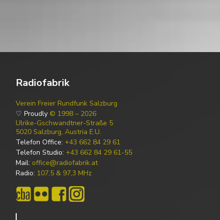
Radiofabrik
Verein Freier Rundfunk Salzburg
♡ Proudly
© 1998 – 2026
Ulrike-Gschwandtner-Straße 5
5020 Salzburg, Austria E.U.
Telefon Office:
+43 662 84 29 61
Telefon Studio:
+43 662 84 29 61-55
Mail:
office@radiofabrik.at
Radio:
107,5 & 97,3 MHz