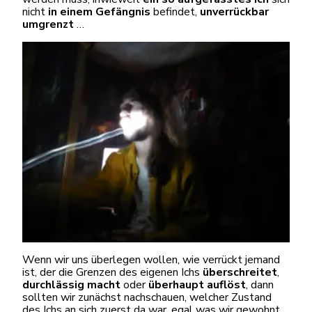
nicht
in einem Gefängnis
befindet,
unverrückbar
umgrenzt
…
Wenn wir uns überlegen wollen, wie verrückt jemand
ist, der die Grenzen des eigenen Ichs
überschreitet
,
durchlässig macht
oder
überhaupt auflöst
, dann
sollten wir zunächst nachschauen, welcher Zustand
des Ichs an sich zuerst da war, egal was wir gewohnt