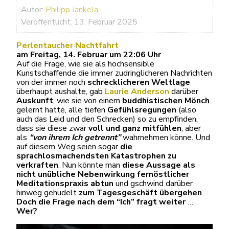
Autor:
Philipp Jankela
Veröffentlicht: 13. Februar 2025
Perlentaucher Nachtfahrt
am Freitag, 14. Februar um 22:06 Uhr
Auf die Frage, wie sie als hochsensible
Kunstschaffende die immer zudringlicheren Nachrichten
von der immer noch
schrecklicheren Weltlage
überhaupt aushalte, gab
Laurie Anderson
darüber
Auskunft
, wie sie von einem
buddhistischen Mönch
gelernt hatte, alle tiefen
Gefühlsregungen
(also
auch das Leid und den Schrecken) so zu empfinden,
dass sie diese zwar
voll und ganz mitfühlen
, aber
als
“von ihrem Ich getrennt”
wahrnehmen könne. Und
auf diesem Weg seien sogar
die
sprachlosmachendsten Katastrophen
zu
verkraften
. Nun könnte man
diese Aussage als
nicht unübliche Nebenwirkung fernöstlicher
Meditationspraxis abtun
und gschwind darüber
hinweg gehudelt
zum Tagesgeschäft
übergehen
.
Doch
die Frage nach dem “Ich” fragt weiter
…
Wer?