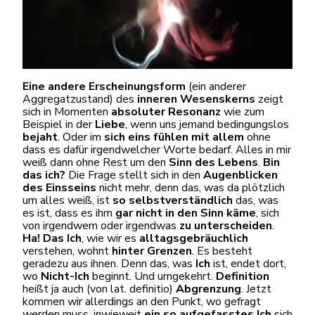
Eine andere Erscheinungsform
(ein anderer
Aggregatzustand) des
inneren Wesenskerns
zeigt
sich in Momenten
absoluter Resonanz
wie zum
Beispiel in der
Liebe
, wenn uns jemand bedingungslos
bejaht
. Oder im
sich eins fühlen mit allem
ohne
dass es dafür irgendwelcher Worte bedarf. Alles in mir
weiß dann ohne Rest um den
Sinn des Lebens
.
Bin
das ich?
Die Frage stellt sich in den
Augenblicken
des Einsseins
nicht mehr, denn das, was da plötzlich
um alles weiß, ist
so selbstverständlich
das, was
es ist, dass es ihm
gar nicht in den Sinn käme
, sich
von irgendwem oder irgendwas
zu unterscheiden
.
Ha!
Das Ich
, wie wir es
alltagsgebräuchlich
verstehen, wohnt
hinter Grenzen
. Es besteht
geradezu aus ihnen. Denn das, was
Ich
ist, endet dort,
wo
Nicht-Ich
beginnt. Und umgekehrt.
Definition
heißt ja auch (von lat. definitio)
Abgrenzung
. Jetzt
kommen wir allerdings an den Punkt, wo gefragt
werden muss, inwieweit
ein so aufgefasstes Ich
sich