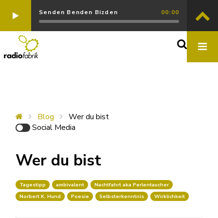
Senden Benden Bizden
00:00
Blog
Wer du bist
Social Media
Wer du bist
Tagestipp
ambivalent
Nachtfahrt aka Perlentaucher
Norbert K. Hund
Poesie
Selbsterkenntnis
Wirklichkeit