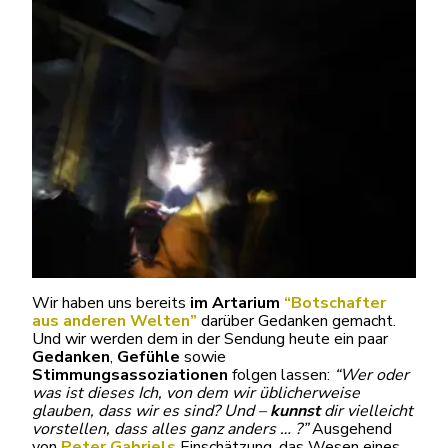
Wir haben uns bereits
im Artarium
“Botschafter
aus anderen Welten”
darüber Gedanken gemacht.
Und wir werden dem in der Sendung heute ein paar
Gedanken
,
Gefühle
sowie
Stimmungsassoziationen
folgen lassen:
“Wer oder
was ist dieses Ich, von dem wir üblicherweise
glauben, dass wir es sind? Und –
kunnst
dir vielleicht
vorstellen, dass alles ganz anders … ?”
Ausgehend
von
Peter Gabriels
Einschätzung, das Wesen eines