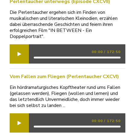
Perlentaucher unterwegs (Episode CXCVII)
Die Perlentaucher ergehen sich im Finden von
musikalischen und literarischen Kleinodien, erzählen
dabei überraschende Geschichten und feiern ihren
erfolgreichen Film "IN BETWEEN - Ein
Doppelportrait".
00:00
/
172:50
Vom Fallen zum Fliegen (Perlentaucher CXCVI)
Ein hördramaturgisches Kopftheater rund ums Fallen
(gelassen werden), Fliegen (wollen und lernen) und
das letztendlich Unvermeidliche, doch immer wieder
bei sich selbst zu landen ...
00:00
/
172:50