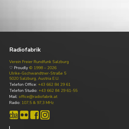
Radiofabrik
Verein Freier Rundfunk Salzburg
♡ Proudly
© 1998 – 2026
Ulrike-Gschwandtner-Straße 5
5020 Salzburg, Austria E.U.
Telefon Office:
+43 662 84 29 61
Telefon Studio:
+43 662 84 29 61-55
Mail:
office@radiofabrik.at
Radio:
107,5 & 97,3 MHz