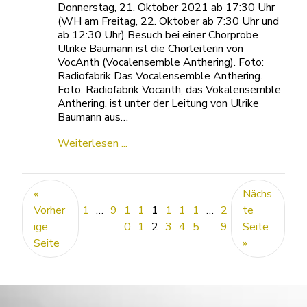
Donnerstag, 21. Oktober 2021 ab 17:30 Uhr
(WH am Freitag, 22. Oktober ab 7:30 Uhr und
ab 12:30 Uhr) Besuch bei einer Chorprobe
Ulrike Baumann ist die Chorleiterin von
VocAnth (Vocalensemble Anthering). Foto:
Radiofabrik Das Vocalensemble Anthering.
Foto: Radiofabrik Vocanth, das Vokalensemble
Anthering, ist unter der Leitung von Ulrike
Baumann aus…
Weiterlesen ...
«
Nächs
Vorher
1
…
9
1
1
1
1
1
1
…
2
te
ige
0
1
2
3
4
5
9
Seite
Seite
»