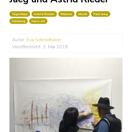
Tagestipp
Astrid Rieder
Malerei
Musik
Paul Jaeg
Salzburg
trans-art
Autor:
Eva Schmidhuber
Veröffentlicht: 3. Mai 2018