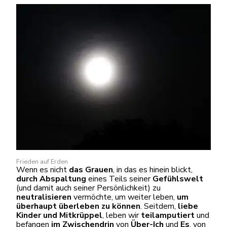
Frieden auf Erden
Wenn es nicht
das Grauen
, in das es hinein blickt,
durch Abspaltung
eines Teils seiner
Gefühlswelt
(und damit auch seiner Persönlichkeit) zu
neutralisieren
vermöchte, um weiter leben,
um
überhaupt überleben zu können
. Seitdem,
liebe
Kinder und Mitkrüppel
, leben wir
teilamputiert
und
befangen
im Zwischendrin
von
Über-Ich
und
Es
, von