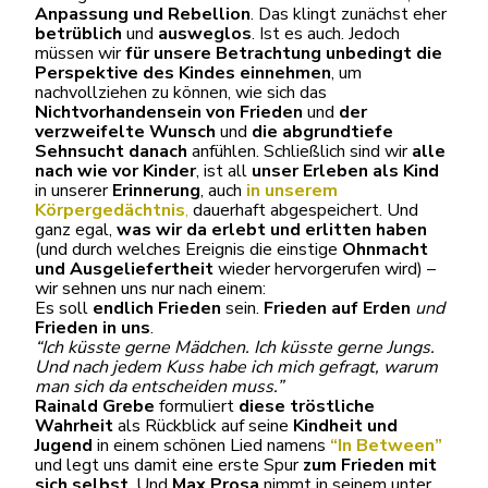
Anpassung und Rebellion
. Das klingt zunächst eher
betrüblich
und
ausweglos
. Ist es auch. Jedoch
müssen wir
für unsere Betrachtung unbedingt die
Perspektive des Kindes einnehmen
, um
nachvollziehen zu können, wie sich das
Nichtvorhandensein
von Frieden
und
der
verzweifelte Wunsch
und
die abgrundtiefe
Sehnsucht danach
anfühlen. Schließlich sind wir
alle
nach wie vor Kinder
, ist all
unser Erleben als Kind
in unserer
Erinnerung
, auch
in unserem
Körpergedächtnis
,
dauerhaft abgespeichert. Und
ganz egal,
was wir da erlebt und erlitten haben
(und durch welches Ereignis die einstige
Ohnmacht
und Ausgeliefertheit
wieder hervorgerufen wird) –
wir sehnen uns nur nach einem:
Es soll
endlich Frieden
sein.
Frieden auf Erden
und
Frieden in uns
.
“Ich küsste gerne Mädchen. Ich küsste gerne Jungs.
Und nach jedem Kuss habe ich mich gefragt, warum
man sich da entscheiden muss.”
Rainald Grebe
formuliert
diese tröstliche
Wahrheit
als Rückblick auf seine
Kindheit und
Jugend
in einem schönen Lied namens
“In Between”
und legt uns damit eine erste Spur
zum Frieden mit
sich selbst
. Und
Max Prosa
nimmt in seinem unter