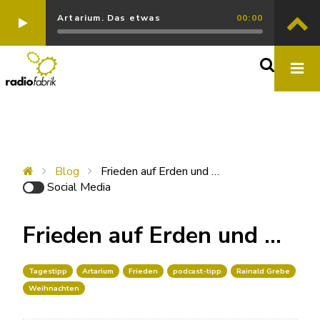
Artarium. Das etwas
00:00
Blog
Frieden auf Erden und …
Social Media
Frieden auf Erden und …
Tagestipp
Artarium
Frieden
podcast-tipp
Rainald Grebe
Weihnachten