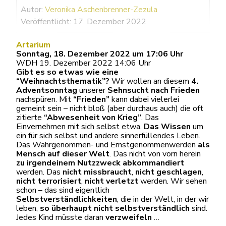
Autor:
Veronika Aschenbrenner-Zezula
Veröffentlicht: 17. Dezember 2022
Artarium
Sonntag, 18. Dezember 2022 um 17:06 Uhr
WDH 19. Dezember 2022 14:06 Uhr
Gibt es so etwas wie eine
“Weihnachtsthematik”?
Wir wollen an diesem
4.
Adventsonntag
unserer
Sehnsucht nach Frieden
nachspüren. Mit
“Frieden”
kann dabei vielerlei
gemeint sein – nicht bloß (aber durchaus auch) die oft
zitierte
“Abwesenheit von Krieg”
. Das
Einvernehmen mit sich selbst etwa.
Das Wissen
um
ein für sich selbst und andere sinnerfüllendes Leben.
Das Wahrgenommen- und Ernstgenommenwerden
als
Mensch auf dieser Welt
. Das nicht von vorn herein
zu irgendeinem Nutzzweck abkommandiert
werden. Das
nicht missbraucht
,
nicht geschlagen
,
nicht terrorisiert
,
nicht verletzt
werden. Wir sehen
schon – das sind eigentlich
Selbstverständlichkeiten
, die in der Welt, in der wir
leben,
so überhaupt nicht selbstverständlich
sind.
Jedes Kind müsste daran
verzweifeln
…