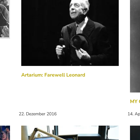
Artarium: Farewell Leonard
MY G
22. Dezember 2016
14. Ap