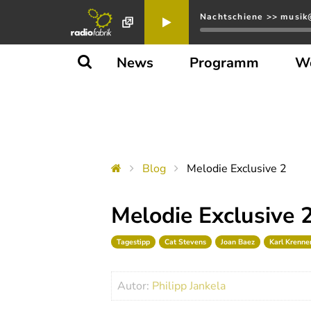
Nachtschiene >> musik@
News
Programm
W
Blog
Melodie Exclusive 2
Melodie Exclusive 
Tagestipp
Cat Stevens
Joan Baez
Karl Krenne
Autor:
Philipp Jankela