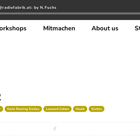
radiofabrik.at: by N.Fuchs
orkshops
Mitmachen
About us
S
2
r
Karls Roaring Sixties
Leonard Cohen
Musik
Sixties
//