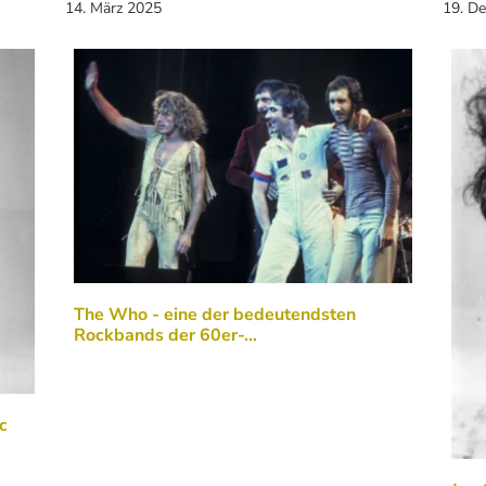
14. März 2025
19. D
The Who - eine der bedeutendsten
Rockbands der 60er-…
c