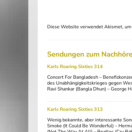
Diese Website verwendet Akismet, um 
Sendungen zum Nachhör
Karls Roaring Sixties 314
Concert For Bangladesh – Benefizkonzer
des Unabhängigkeitskrieges gegen Wes
Ravi Shankar (Bangla Dhun) – George Ha
Karls Roaring Sixties 313
Wenig bekannte, aber interessante Son
Smoke (It Could Be Wonderful) – Herman
(Not The Way At All) – Beatles (Cry Ba