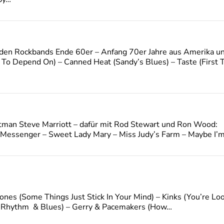
en Rockbands Ende 60er – Anfang 70er Jahre aus Amerika un
 To Depend On) – Canned Heat (Sandy’s Blues) – Taste (First 
tman Steve Marriott – dafür mit Rod Stewart und Ron Wood:
essenger – Sweet Lady Mary – Miss Judy’s Farm – Maybe I’m 
tones (Some Things Just Stick In Your Mind) – Kinks (You’re Lo
 Of Rhythm & Blues) – Gerry & Pacemakers (How…