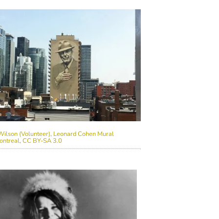
Wilson (Volunteer)
,
Leonard Cohen Mural
ontreal
,
CC BY-SA 3.0