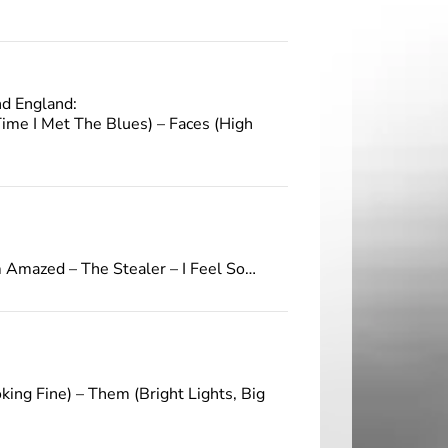
d England:
Time I Met The Blues) – Faces (High
Amazed – The Stealer – I Feel So…
oking Fine) – Them (Bright Lights, Big