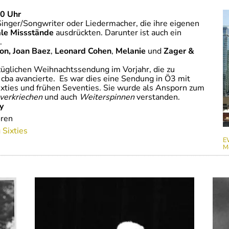
00 Uhr
Singer/Songwriter oder Liedermacher, die ihre eigenen
ale Missstände
ausdrückten. Darunter ist auch ein
.
on,
Joan Baez
,
Leonard Cohen
,
Melanie
und
Zager &
üglichen Weihnachtssendung im Vorjahr, die zu
cba avancierte. Es war dies eine Sendung in Ö3 mit
xties und frühen Seventies. Sie wurde als Ansporn zum
nverkriechen
und auch
Weiterspinnen
verstanden.
y
ren
 Sixties
E
M