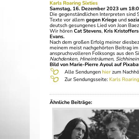
Karls Roaring Sixties
Samstag
, 16. Dezember 2023 um 18:
Die gegenständlichen Interpreten sind 
Texte vor allem
gegen Kriege
und
sozi
deutsch gesungenes Lied von Joan Baez
Wir hören
Cat Stevens
,
Kris Kristoffers
Evans.
Nach dem großen Erfolg meiner diesbez
meinem meist nachgehörten Beitrag im 
anspruchsvolleren Folksongs aus den Si
Nachdenken
,
Hineinträumen
,
Sichhinei
Bild von Marie-Pierre Ayoul auf Pixaba
Alle Sendungen
hier
zum Nachhö
Zur Sendungsseite:
Karl
s Roaring
Ähnliche Beiträge: