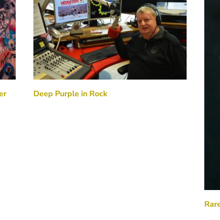
er
Deep Purple in Rock
Rare