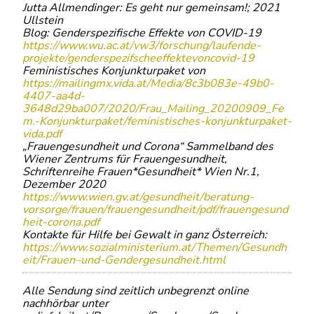
Jutta Allmendinger: Es geht nur gemeinsam!; 2021
Ullstein
Blog: Genderspezifische Effekte von COVID-19
https://www.wu.ac.at/vw3/forschung/laufende-
projekte/genderspezifscheeffektevoncovid-19
Feministisches Konjunkturpaket von
https://mailingmx.vida.at/Media/8c3b083e-49b0-
4407-aa4d-
3648d29ba007/2020/Frau_Mailing_20200909_Fe
m.-Konjunkturpaket/feministisches-konjunkturpaket-
vida.pdf
„Frauengesundheit und Corona“ Sammelband des
Wiener Zentrums für Frauengesundheit,
Schriftenreihe Frauen*Gesundheit* Wien Nr.1,
Dezember 2020
https://www.wien.gv.at/gesundheit/beratung-
vorsorge/frauen/frauengesundheit/pdf/frauengesund
heit-corona.pdf
Kontakte für Hilfe bei Gewalt in ganz Österreich:
https://www.sozialministerium.at/Themen/Gesundh
eit/Frauen–und-Gendergesundheit.html
Alle Sendung sind zeitlich unbegrenzt online
nachhörbar unter