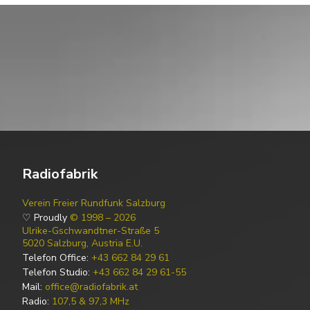
Radiofabrik
Verein Freier Rundfunk Salzburg
♡ Proudly
© 1998 – 2026
Ulrike-Gschwandtner-Straße 5
5020 Salzburg, Austria E.U.
Telefon Office:
+43 662 84 29 61
Telefon Studio:
+43 662 84 29 61-55
Mail:
office@radiofabrik.at
Radio:
107,5 & 97,3 MHz