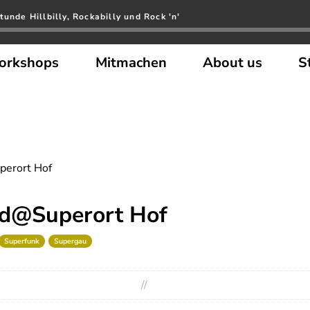
tunde Hillbilly, Rockabilly und Rock 'n'
orkshops
Mitmachen
About us
S
perort Hof
ad@Superort Hof
Superfunk
Supergau
//