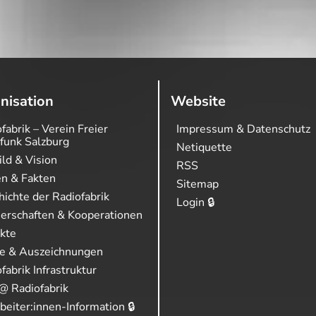
nisation
Website
fabrik – Verein Freier
Impressum & Datenschutz
funk Salzburg
Netiquette
ild & Vision
RSS
en & Fakten
Sitemap
ichte der Radiofabrik
Login 🔒
nerschaften & Kooperationen
ekte
se & Auszeichnungen
fabrik Infrastruktur
@ Radiofabrik
beiter:innen-Information 🔒