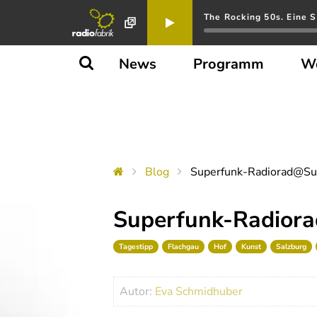
The Rocking 50s. Eine S
News
Programm
W
Blog
Superfunk-Radiorad@Su
Superfunk-Radior
Tagestipp
Flachgau
Hof
Kunst
Salzburg
Autor:
Eva Schmidhuber