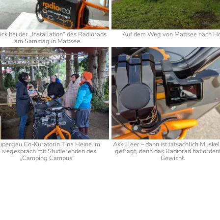
ick bei der „Installation“ des Radiorads
Auf dem Weg von Mattsee nach H
am Samstag in Mattsee
upergau Co-Kuratorin Tina Heine im
Akku leer – dann ist tatsächlich Muskel
Livegespräch mit Studierenden des
gefragt, denn das Radiorad hat ordent
„Camping Campus“
Gewicht.