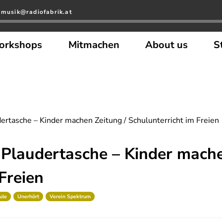
 musik@radiofabrik.at
orkshops
Mitmachen
About us
S
dertasche – Kinder machen Zeitung / Schulunterricht im Freien
e Plaudertasche – Kinder mache
Freien
ule
Unerhört
Verein Spektrum