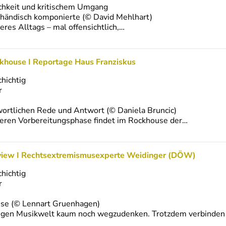
ichkeit und kritischem Umgang
 händisch komponierte (© David Mehlhart)
seres Alltags – mal offensichtlich,…
khouse I Reportage Haus Franziskus
chichtig
r
ortlichen Rede und Antwort (© Daniela Bruncic)
ängeren Vorbereitungsphase findet im Rockhouse der…
rview I Rechtsextremismusexperte Weidinger (DÖW)
chichtig
r
use (© Lennart Gruenhagen)
tigen Musikwelt kaum noch wegzudenken. Trotzdem verbinden