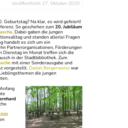
Veröffentlicht: 27. Oktober 2020
 Geburtstag? Na klar, es wird gefeiert!
nferenz. So geschehen zum
20. Jubiläum
tasche
. Dabei gaben die jungen
tionsalltag und standen allerlei Fragen
g handelt es sich um ein
zehn Partnerorganisationen, Förderungen
n Dienstag im Monat treffen sich die
ch in der Stadtbibliothek. Zum
asche
mit einer Sonderausgabe und
z vorgestellt.
Daniel Bergerweiss
war
 Lieblingsthemen die jungen
ten.
 Anfang
nte
ernhard
iche
ität
ßen