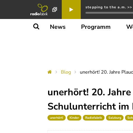
stepping to the a.m. >>
News
Programm
W
Blog
unerhört! 20. Jahre Plau
unerhört! 20. Jahr
Schulunterricht im 
unerhört!
Kinder
Radiofabrik
Salzburg
Sch