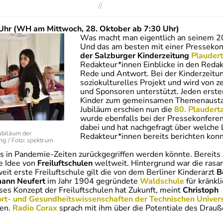
//
Uhr (WH am Mittwoch, 28. Oktober ab 7:30 Uhr)
Was macht man eigentlich an seinem 20.
Und das am besten mit einer Presseko
der Salzburger Kinderzeitung
Plauder
Redakteur*innen Einblicke in den Redak
Rede und Antwort. Bei der Kinderzeitun
soziokulturelles Projekt und wird von 
und Sponsoren unterstützt. Jeden erste
Kinder zum gemeinsamen Themenaustaus
Jubiläum erschien nun die
80. Plaudert
wurde ebenfalls bei der Pressekonferen
dabei und hat nachgefragt über welche
ubiläum der
Redakteur*innen bereits berichten konn
ng / Foto: spektrum
as in Pandemie-Zeiten zurückgegriffen werden könnte. Bereits
ie Idee von
Freiluftschulen
weltweit. Hintergrund war die rasa
it erste Freiluftschule gilt die von dem Berliner Kinderarzt
B
ann Neufert
im Jahr 1904 gegründete
Waldschule
für kränkl
eses Konzept der Freiluftschulen hat Zukunft, meint
Christoph
ort- und Gesundheitswissenschaften der Technischen Univers
len.
Radio Corax
sprach mit ihm über die Potentiale des Drau