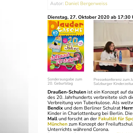
Autor:
Daniel Bergerweiss
Dienstag, 27. Oktober 2020 ab 17:30 
Sonderausgabe zum
Pressekonferenz zum J
20. Geburtstag
Salzburger Kinderzeitu
Draußen-Schulen
ist ein Konzept auf d
des 20. Jahrhunderts verbreitete sich d
Verbreitung von Tuberkulose. Als weltwe
Bendix
und dem Berliner Schulrat
Herm
Kinder in Charlottenburg bei Berlin. Di
Mall
und forscht an der
Fakultät für Sp
München
zum Konzept der Freiluftschu
Unterrichts während Corona.