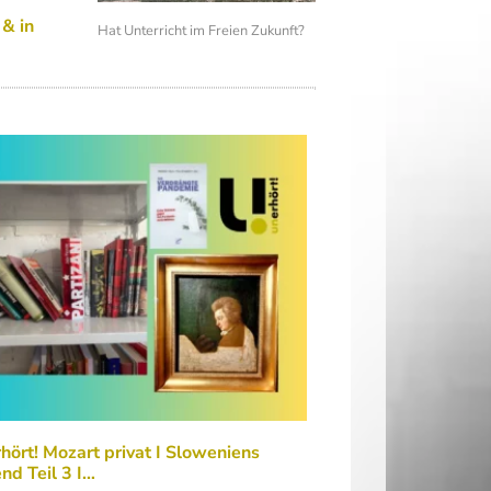
 & in
Hat Unterricht im Freien Zukunft?
hört! Mozart privat I Sloweniens
nd Teil 3 I…