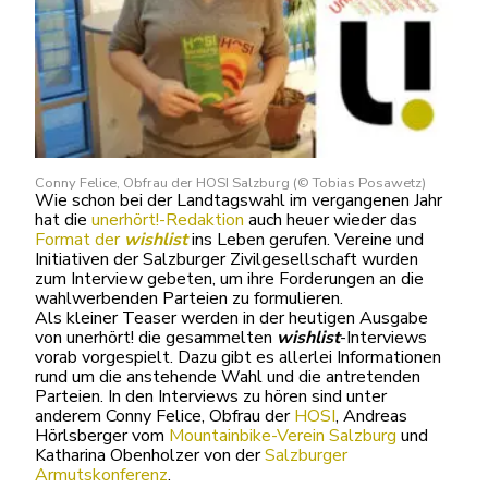
Conny Felice, Obfrau der HOSI Salzburg (© Tobias Posawetz)
Wie schon bei der Landtagswahl im vergangenen Jahr
hat die
unerhört!-Redaktion
auch heuer wieder das
Format der
wishlist
ins Leben gerufen. Vereine und
Initiativen der Salzburger Zivilgesellschaft wurden
zum Interview gebeten, um ihre Forderungen an die
wahlwerbenden Parteien zu formulieren.
Als kleiner Teaser werden in der heutigen Ausgabe
von unerhört! die gesammelten
wishlist
-Interviews
vorab vorgespielt. Dazu gibt es allerlei Informationen
rund um die anstehende Wahl und die antretenden
Parteien. In den Interviews zu hören sind unter
anderem Conny Felice, Obfrau der
HOSI
, Andreas
Hörlsberger vom
Mountainbike-Verein Salzburg
und
Katharina Obenholzer von der
Salzburger
Armutskonferenz
.