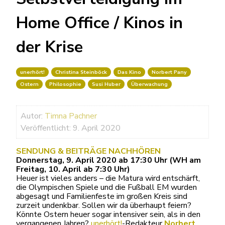
Home Office / Kinos in
der Krise
unerhört!
Christina Steinböck
Das Kino
Norbert Pany
Ostern
Philosophie
Susi Huber
Überwachung
Autor:
Timna Pachner
Veröffentlicht: 9. April 2020
SENDUNG & BEITRÄGE NACHHÖREN
Donnerstag, 9. April 2020 ab 17:30 Uhr (WH am
Freitag, 10. April ab 7:30 Uhr)
Heuer ist vieles anders – die Matura wird entschärft,
die Olympischen Spiele und die Fußball EM wurden
abgesagt und Familienfeste im großen Kreis sind
zurzeit undenkbar. Sollen wir da überhaupt feiern?
Könnte Ostern heuer sogar intensiver sein, als in den
vergangenen Jahren?
unerhört!
-Redakteur
Norbert