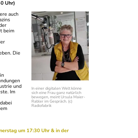
30 Uhr)
ere auch
azins
der
it beim
der
eben. Die
in
mündungen
ustrie und
In einer digitalen Welt könne
ste. Im
sich eine Frau ganz natürlich
bewegen, meint Ursula Maier-
Rabler im Gespräch. (c)
dabei
Radiofabrik
 dem
nnerstag um 17:30 Uhr & in der