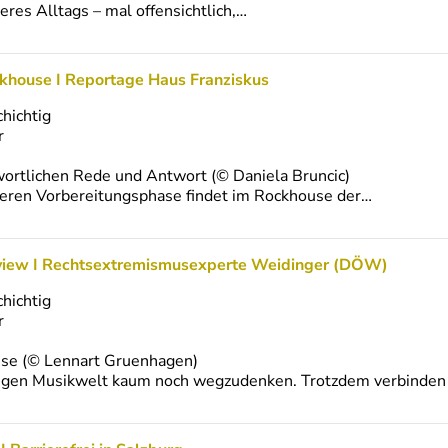
seres Alltags – mal offensichtlich,…
khouse I Reportage Haus Franziskus
chichtig
r
ortlichen Rede und Antwort (© Daniela Bruncic)
ängeren Vorbereitungsphase findet im Rockhouse der…
rview I Rechtsextremismusexperte Weidinger (DÖW)
chichtig
r
use (© Lennart Gruenhagen)
tigen Musikwelt kaum noch wegzudenken. Trotzdem verbinden