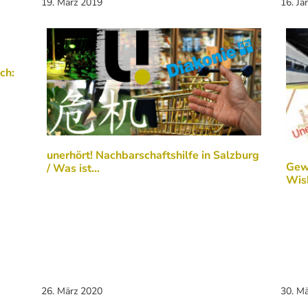
19. März 2019
16. Ja
ch:
unerhört! Nachbarschaftshilfe in Salzburg
Gew
/ Was ist…
Wish
26. März 2020
30. M