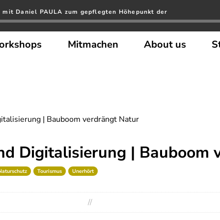
 mit Daniel PAULA zum gepflegten Höhepunkt der
orkshops
Mitmachen
About us
S
italisierung | Bauboom verdrängt Natur
nd Digitalisierung | Bauboom 
Naturschutz
Tourismus
Unerhört
//