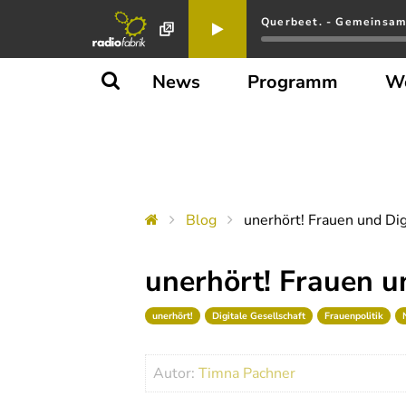
Querbeet. - Gemeinsam
News
Programm
W
Blog
unerhört! Frauen und Dig
unerhört! Frauen u
unerhört!
Digitale Gesellschaft
Frauenpolitik
Autor:
Timna Pachner