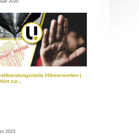
nuar 2020
altberatungsstelle Männerwelten |
list zur…
ärz 2023