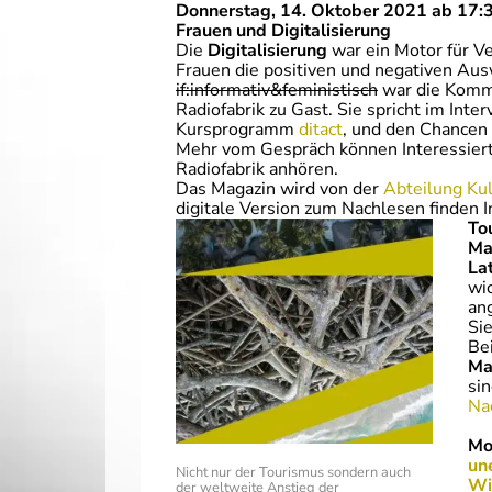
Donnerstag, 14. Oktober 2021 ab 17:3
Frauen und Digitalisierung
Die
Digitalisierung
war ein Motor für V
Frauen die positiven und negativen Au
if:informativ&feministisch
war die Komm
Radiofabrik zu Gast. Sie spricht im Inte
Kursprogramm
ditact
, und den Chancen u
Mehr vom Gespräch können Interessier
Radiofabrik anhören.
Das Magazin wird
von der
Abteilung Kul
digitale Version zum Nachlesen finden 
To
Ma
La
wi
ang
Si
Be
Ma
sin
Na
Mo
un
Nicht nur der Tourismus sondern auch
Wi
der weltweite Anstieg der