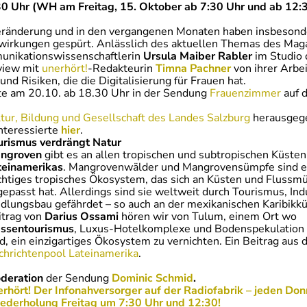
0 Uhr (WH am Freitag, 15. Oktober ab 7:30 Uhr und ab 12:
eränderung und in den vergangenen Monaten haben insbesond
swirkungen gespürt. Anlässlich des aktuellen Themas des Mag
unikationswissenschaftlerin
Ursula Maiber Rabler
im Studio 
rview mit
unerhört!
-Redakteurin
Timna Pachner
von ihrer Arbe
nd Risiken, die die Digitalisierung für Frauen hat.
te am 20.10. ab 18.30 Uhr in der Sendung
Frauenzimmer
auf 
tur, Bildung und Gesellschaft des Landes Salzburg
herausgeg
Interessierte
hier
.
urismus verdrängt Natur
ngroven
gibt es an allen tropischen und subtropischen Küsten
teinamerikas
. Mangrovenwälder und Mangrovensümpfe sind e
chtiges tropisches Ökosystem, das sich an Küsten und Fluss
epasst hat. Allerdings sind sie weltweit durch Tourismus, Ind
edlungsbau gefährdet – so auch an der mexikanischen Karibikkü
itrag von
Darius Ossami
hören wir von Tulum, einem Ort wo
ssentourismus
, Luxus-Hotelkomplexe und Bodenspekulation 
d, ein einzigartiges Ökosystem zu vernichten. Ein Beitrag aus
chrichtenpool Lateinamerika
.
deration
der Sendung
Dominic Schmid
.
erhört! Der Infonahversorger auf der Radiofabrik – jeden Do
ederholung Freitag um 7:30 Uhr und 12:30!