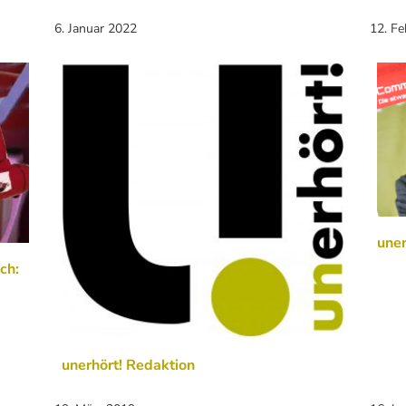
6. Januar 2022
12. F
uner
ch:
unerhört! Redaktion